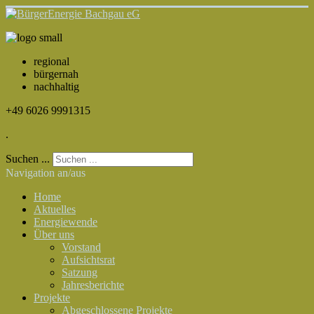
regional
bürgernah
nachhaltig
+49 6026 9991315
.
Suchen ...
Navigation an/aus
Home
Aktuelles
Energiewende
Über uns
Vorstand
Aufsichtsrat
Satzung
Jahresberichte
Projekte
Abgeschlossene Projekte